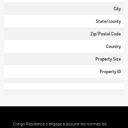
City
State/county
Zip/Postal Code
Country
Property Size
Property ID
Congo Résidence s'engage à assurer les normes les