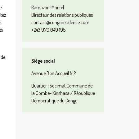
e
Ramazani Marcel
tez
Directeur des relations publiques
es
contact@congoresidence.com
es
+243 970 049 195
 de
Siège social
Avenue Bon Accueil N 2
Quartier : Socimat Commune de
la Gombe- Kinshasa / République
Démocratique du Congo