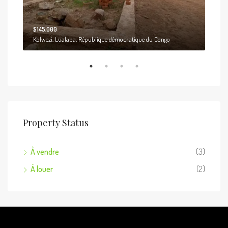
$145,000
Kolwezi, Lualaba, République démocratique du Congo
Property Status
À vendre
(3)
À louer
(2)