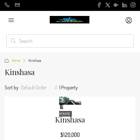
Home
Kinshasa
Kinshasa
Sort by:
Default Order
1 Property
À
VENDRE
Kinshasa
$120,000