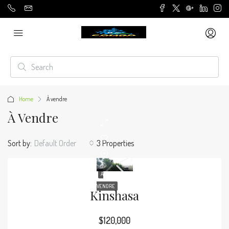
Home
À vendre
À Vendre
Sort by:
Default Order
3 Properties
À
VENDRE
Kinshasa
$120,000