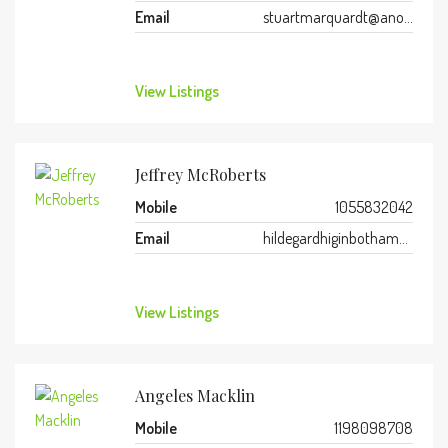
Email
stuartmarquardt@anonmails.de
View Listings
Jeffrey McRoberts
Mobile
1055832042
Email
hildegardhiginbotham3016@hotbird.giize.com
View Listings
Angeles Macklin
Mobile
1198098708