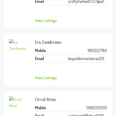
Email
scottyharker8727@ai100999.com
View Listings
Iva Zambrano
Mobile
1185322780
Email
leopoldomackerras3311@ai100999.com
View Listings
Orval Reno
Mobile
1388202933
Email
earlekern1981@ai100999.com