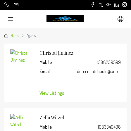
Home
Agents
Christal Jiminez
Mobile
1388239599
Email
doreencatchpole@anonmails.de
View Listings
Zella Witzel
Mobile
1083340498