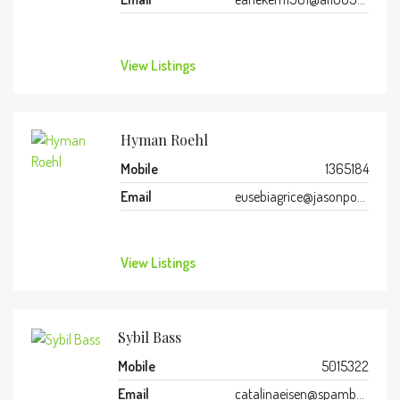
View Listings
Hyman Roehl
Mobile
1365184
Email
eusebiagrice@jasonpost.site
View Listings
Sybil Bass
Mobile
5015322
Email
catalinaeisen@spambog.ru